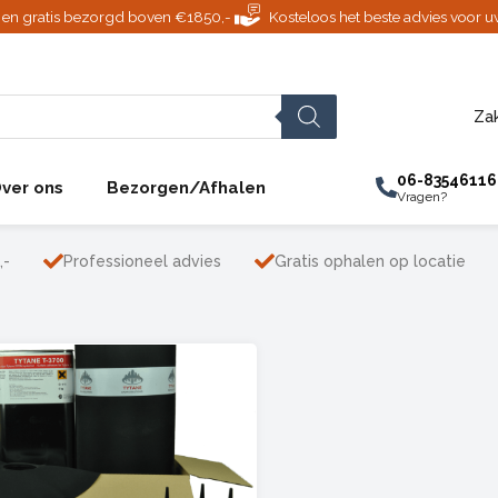
jd en gratis bezorgd boven €1850,-
Kosteloos het beste advies voor u
Zak
06-83546116
ver ons
Bezorgen/Afhalen
Vragen?
,-
Professioneel advies
Gratis ophalen op locatie