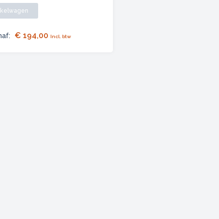
nkelwagen
€
194,00
naf:
Incl. btw