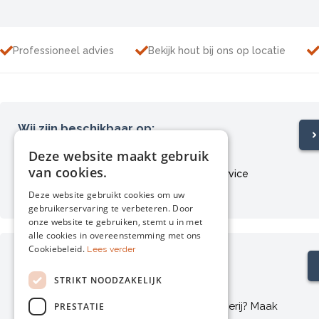
Professioneel advies
Bekijk hout bij ons op locatie
Wij zijn beschikbaar op:
Ma – Za van 09:00 tot 17:00
Deze website maakt gebruik
van cookies.
Afhalen
Klantenservice
Retourneren
Bezorgen
Deze website gebruikt cookies om uw
gebruikerservaring te verbeteren. Door
onze website te gebruiken, stemt u in met
alle cookies in overeenstemming met ons
Cookiebeleid.
Lees verder
Hout bekijken op locatie?
Maak een afspraak
STRIKT NOODZAKELIJK
Wilt u het hout bekijken bij ons op de zagerij? Maak
PRESTATIE
dan eerst een afspraak.