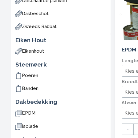
Geschaafde planken
Dakbeschot
Zweeds Rabbat
Eiken Hout
EPDM 
Eikenhout
EPDM
Lengte
Steenwerk
XL
pakket
Poeren
Breedt
aantal
Banden
Dakbedekking
Afvoer
EPDM
Isolatie
-