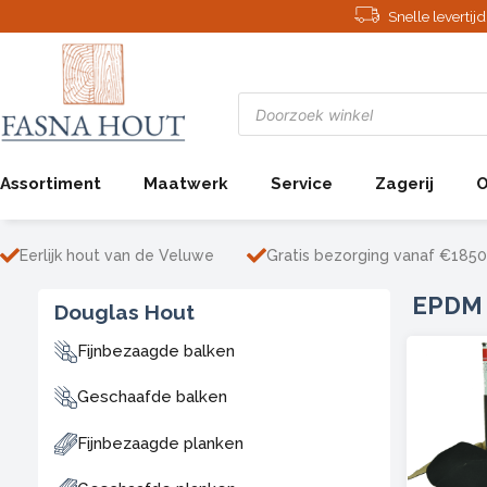
Ga
Snelle leverti
naar
de
inhoud
Producten
zoeken
Assortiment
Maatwerk
Service
Zagerij
O
Eerlijk hout van de Veluwe
Gratis bezorging vanaf €1850
EPDM
Douglas Hout
Fijnbezaagde balken
Geschaafde balken
Fijnbezaagde planken