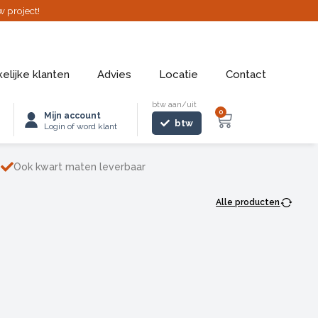
w project!
elijke klanten
Advies
Locatie
Contact
btw aan/uit
0
Winkelwage
Mijn account
btw
Login of word klant
Ook kwart maten leverbaar
Alle producten