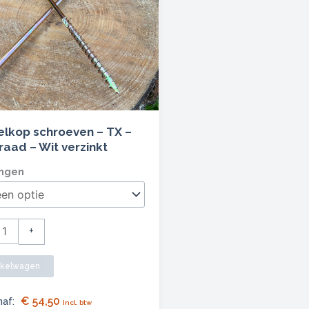
elkop schroeven – TX –
aad – Wit verzinkt
lkop
ngen
ven
+
aad
nkelwagen
€
54,50
naf:
Incl. btw