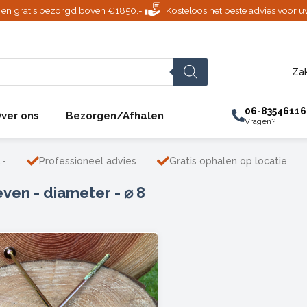
jd en gratis bezorgd boven €1850,-
Kosteloos het beste advies voor u
Zak
06-83546116
ver ons
Bezorgen/Afhalen
Vragen?
,-
Professioneel advies
Gratis ophalen op locatie
ven - diameter - ⌀ 8