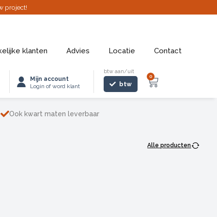
w project!
elijke klanten
Advies
Locatie
Contact
btw aan/uit
0
Winkelwage
Mijn account
btw
Login of word klant
Ook kwart maten leverbaar
Alle producten