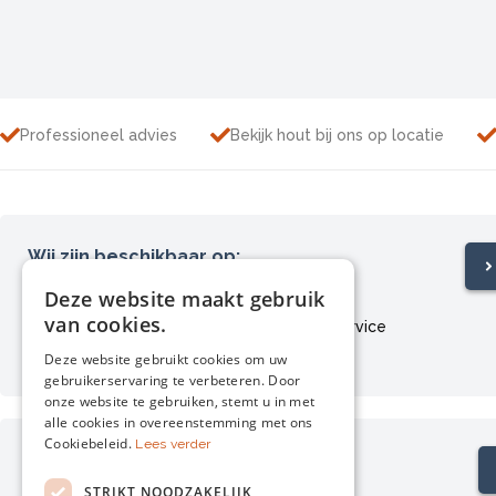
Professioneel advies
Bekijk hout bij ons op locatie
Wij zijn beschikbaar op:
Ma – Za van 09:00 tot 17:00
Deze website maakt gebruik
van cookies.
Afhalen
Klantenservice
Retourneren
Bezorgen
Deze website gebruikt cookies om uw
gebruikerservaring te verbeteren. Door
onze website te gebruiken, stemt u in met
alle cookies in overeenstemming met ons
Cookiebeleid.
Lees verder
Hout bekijken op locatie?
Maak een afspraak
STRIKT NOODZAKELIJK