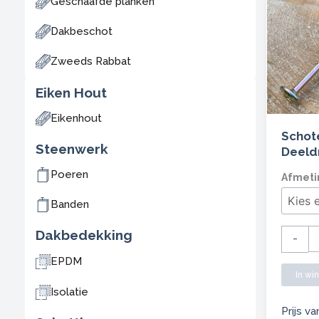
Geschaafde planken
Dakbeschot
Zweeds Rabbat
Eiken Hout
Eikenhout
Schot
Steenwerk
Deeldr
Schote
Poeren
Afmeti
schroe
Banden
-
TX
Dakbedekking
-
-
EPDM
Deeldr
In wi
-
Isolatie
Wit
Prijs va