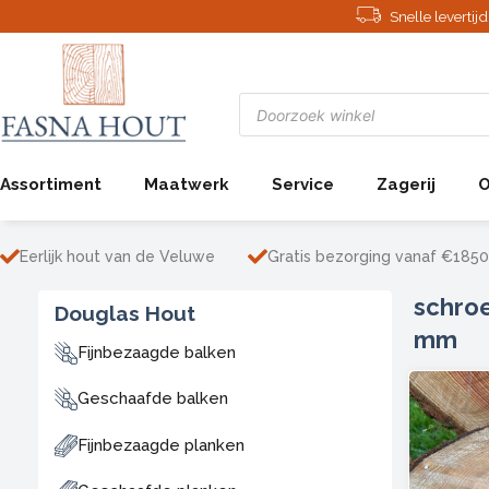
Ga
Snelle leverti
naar
de
inhoud
Producten
zoeken
Assortiment
Maatwerk
Service
Zagerij
O
Eerlijk hout van de Veluwe
Gratis bezorging vanaf €1850
schroe
Douglas Hout
mm
Fijnbezaagde balken
Geschaafde balken
Fijnbezaagde planken