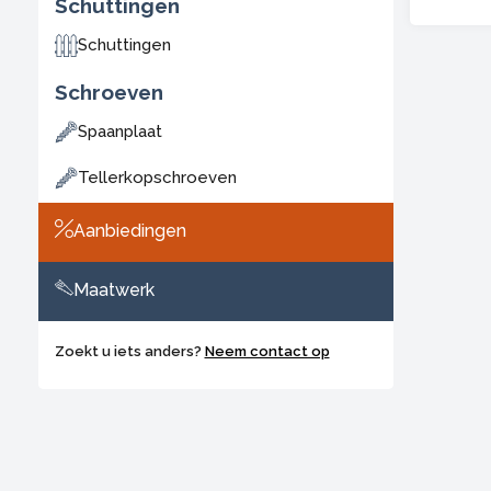
Schuttingen
verzink
aantal
Schuttingen
Schroeven
Spaanplaat
Tellerkopschroeven
Aanbiedingen
Maatwerk
Zoekt u iets anders?
Neem contact op