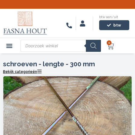
Ga
naar
btw aan/uit
de
Snelle levertijd en gratis bezorgd boven €1850,-​
inhoud
btw
Producten
0
Winkel
zoeken
Mijn account
Zakelijke klanten
schroeven - lengte - 300 mm
Bekijk categorieën