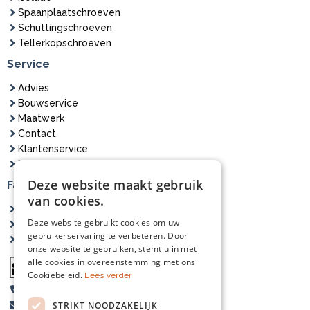
Spaanplaatschroeven
Schuttingschroeven
Tellerkopschroeven
Service
Advies
Bouwservice
Maatwerk
Contact
Klantenservice
Bezorging
Deze website maakt gebruik
Fasna Hout
van cookies.
Over ons
Deze website gebruikt cookies om uw
Projecten
gebruikerservaring te verbeteren. Door
Zagerij
onze website te gebruiken, stemt u in met
alle cookies in overeenstemming met ons
Cookiebeleid.
Lees verder
06-83546116
STRIKT NOODZAKELIJK
info@fasnahout.nl