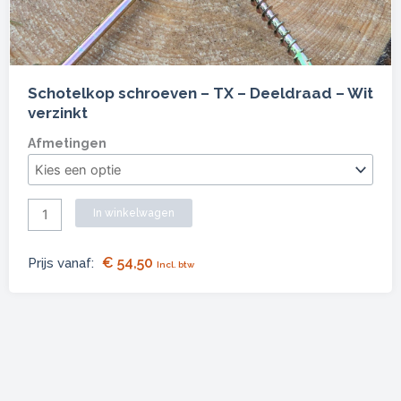
Schotelkop schroeven – TX – Deeldraad – Wit
verzinkt
Schotelkop
Afmetingen
schroeven
-
TX
In winkelwagen
-
Deeldraad
€
54,50
Prijs vanaf:
Incl. btw
-
Wit
verzinkt
aantal