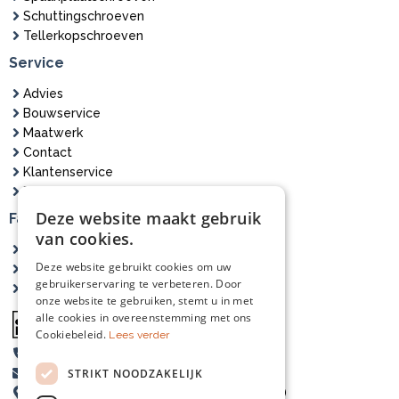
Schuttingschroeven
Tellerkopschroeven
Service
Advies
Bouwservice
Maatwerk
Contact
Klantenservice
Bezorging
Deze website maakt gebruik
Fasna Hout
van cookies.
Over ons
Deze website gebruikt cookies om uw
Projecten
gebruikerservaring te verbeteren. Door
Zagerij
onze website te gebruiken, stemt u in met
alle cookies in overeenstemming met ons
Cookiebeleid.
Lees verder
06-83546116
STRIKT NOODZAKELIJK
info@fasnahout.nl
Koepad 21, 8161RX, Epe (op afspraak open)