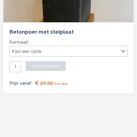
Betonpoer met stelplaat
Betonpoer
Formaat
met
stelplaat
aantal
In winkelwagen
€
20,00
Prijs vanaf:
Incl. btw