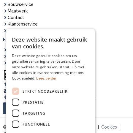
Bouwservice
Maatwerk
Contact
Klantenservice
Bezorging
Deze website maakt gebruik
Fasna Hout
van cookies.
Over ons
Deze website gebruikt cookies om uw
Projecten
gebruikerservaring te verbeteren. Door
Zagerij
onze website te gebruiken, stemt u in met
alle cookies in overeenstemming met ons
Cookiebeleid.
Lees verder
06-83546116
STRIKT NOODZAKELIJK
info@fasnahout.nl
Koepad 21, 8161RX, Epe (op afspraak open)
F
I
PRESTATIE
a
n
TARGETING
c
s
e
t
FUNCTIONEEL
b
a
© Fasna Hout 2024 |
Algemene voorwaarden
|
Cookies
|
o
g