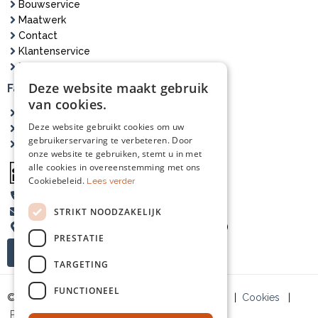
Bouwservice
Maatwerk
Contact
Klantenservice
Bezorging
Deze website maakt gebruik
Fasna Hout
van cookies.
Over ons
Deze website gebruikt cookies om uw
Projecten
gebruikerservaring te verbeteren. Door
Zagerij
onze website te gebruiken, stemt u in met
alle cookies in overeenstemming met ons
Cookiebeleid.
Lees verder
06-83546116
STRIKT NOODZAKELIJK
info@fasnahout.nl
Koepad 21, 8161RX, Epe (op afspraak open)
F
I
PRESTATIE
a
n
TARGETING
c
s
e
t
FUNCTIONEEL
b
a
© Fasna Hout 2024 |
Algemene voorwaarden
|
Cookies
|
o
g
Privacy
|
Retourbeleid