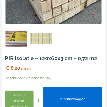
PIR Isolatie – 120x60x3 cm – 0,72 m2
€
8,20
Incl. btw
PIR
Beschikbaar via nabestelling
Isolatie
-
120x60x3
Geschatte
In winkelwagen
cm
levering
-
16/08/2026