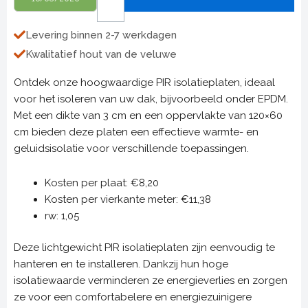
0,72
m2
Levering binnen 2-7 werkdagen
aantal
Kwalitatief hout van de veluwe
Ontdek onze hoogwaardige PIR isolatieplaten, ideaal
voor het isoleren van uw dak, bijvoorbeeld onder EPDM.
Met een dikte van 3 cm en een oppervlakte van 120×60
cm bieden deze platen een effectieve warmte- en
geluidsisolatie voor verschillende toepassingen.
Kosten per plaat: €8,20
Kosten per vierkante meter: €11,38
rw: 1,05
Deze lichtgewicht PIR isolatieplaten zijn eenvoudig te
hanteren en te installeren. Dankzij hun hoge
isolatiewaarde verminderen ze energieverlies en zorgen
ze voor een comfortabelere en energiezuinigere