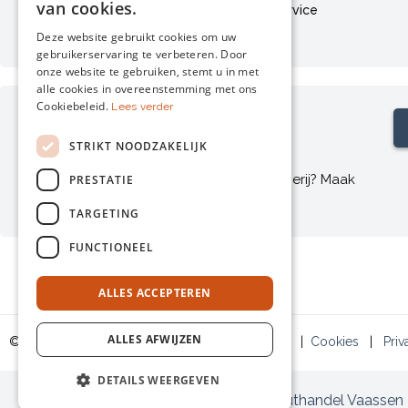
van cookies.
Afhalen
Klantenservice
Retourneren
Bezorgen
Deze website gebruikt cookies om uw
gebruikerservaring te verbeteren. Door
onze website te gebruiken, stemt u in met
alle cookies in overeenstemming met ons
Cookiebeleid.
Lees verder
Hout bekijken op locatie?
Maak een afspraak
STRIKT NOODZAKELIJK
Wilt u het hout bekijken bij ons op de zagerij? Maak
PRESTATIE
dan eerst een afspraak.
TARGETING
FUNCTIONEEL
ALLES ACCEPTEREN
ALLES AFWIJZEN
© Fasna Hout 2024 |
Algemene voorwaarden
|
Cookies
|
Priv
DETAILS WEERGEVEN
Houthandel Vaassen