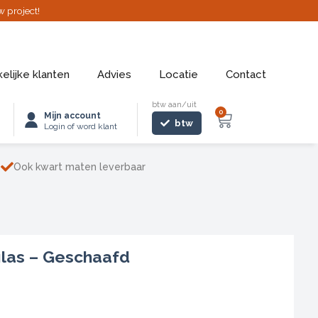
w project!
elijke klanten
Advies
Locatie
Contact
btw aan/uit
0
Winkelwage
Mijn account
btw
Login of word klant
Ook kwart maten leverbaar
las – Geschaafd