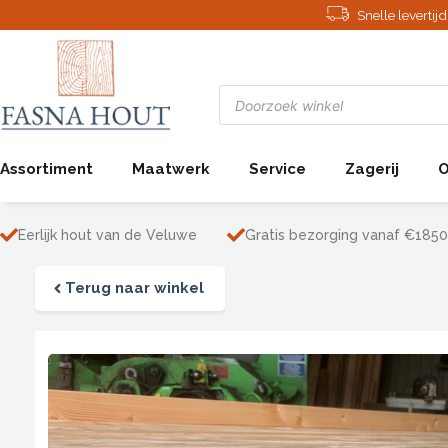
Ga
Snelle leverti
naar
de
inhoud
Producten
zoeken
Assortiment
Maatwerk
Service
Zagerij
O
Eerlijk hout van de Veluwe
Gratis bezorging vanaf €1850
Terug naar winkel