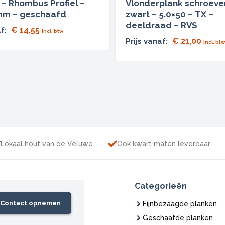
– Rhombus Profiel –
Vlonderplank schroeve
m – geschaafd
zwart – 5.0×50 – TX –
deeldraad – RVS
€
14,55
f:
Incl. btw
€
21,00
Prijs vanaf:
Incl. btw
Lokaal hout van de Veluwe
Ook kwart maten leverbaar
Categorieën
Contact opnemen
Fijnbezaagde planken
Geschaafde planken