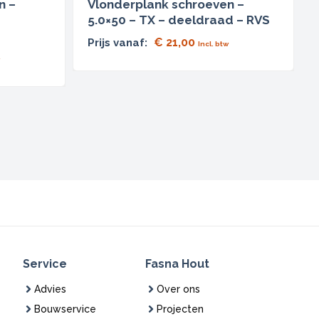
n –
Vlonderplank schroeven –
5.0×50 – TX – deeldraad – RVS
€
21,00
Prijs vanaf:
Incl. btw
Service
Fasna Hout
Advies
Over ons
Bouwservice
Projecten