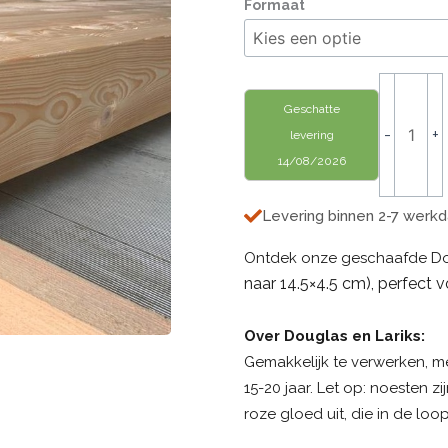
145x45
Formaat
-
Douglas
-
Geschaa
Geschatte
aantal
-
+
levering
14/08/2026
Levering binnen 2-7 werk
Ontdek onze geschaafde Dou
naar 14.5×4.5 cm), perfect
Over Douglas en Lariks:
Gemakkelijk te verwerken, m
15-20 jaar. Let op: noesten z
roze gloed uit, die in de loop