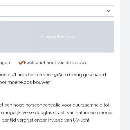
mm
fd
In winkelwagen
dagen
Kwalitatief hout van de veluwe
x5cm (terug geschaafd
glas/Lariks balken van 15
 voor moeiteloos bouwen!
et een hoge harsconcentratie voor duurzaamheid tot
ijn mogelijk. Verse douglas straalt van nature een mooie
 der tijd vergrijst onder invloed van UV-licht.