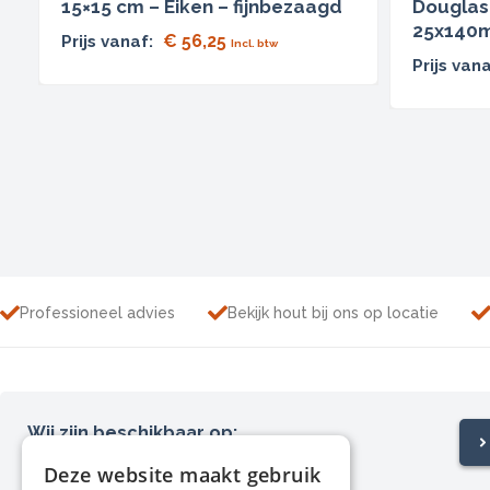
15×15 cm – Eiken – fijnbezaagd
Douglas 
25x140m
€
56,25
Prijs vanaf:
Incl. btw
Prijs vana
Professioneel advies
Bekijk hout bij ons op locatie
Wij zijn beschikbaar op:
Ma – Za van 09:00 tot 17:00
Deze website maakt gebruik