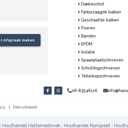
Dakbeschot
Fijnbezaagde balken
Geschaafde balken
Poeren
Banden
Afspraak maken
EPDM
Isolatie
Spaanplaatschroeven
Schuttingschroeven
Tellerkopschroeven
06-83546116
info@fasn
F
I
a
n
c
s
e
t
b
a
acy
|
Retourbeleid
o
g
o
r
k
a
-
m
|
Houthandel Hattemerbroek
|
Houthandel Nunspeet
|
Houtha
f