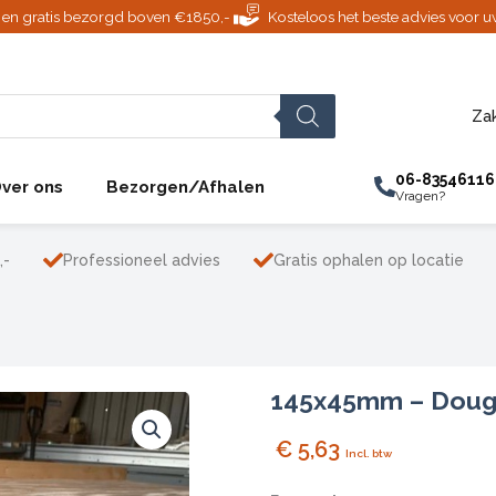
jd en gratis bezorgd boven €1850,-
Kosteloos het beste advies voor u
Zak
06-83546116
ver ons
Bezorgen/Afhalen
Vragen?
,-
Professioneel advies
Gratis ophalen op locatie
145x45mm – Doug
€
5,63
Incl. btw